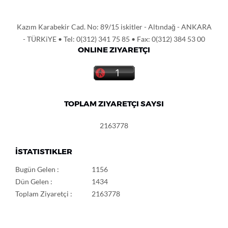
Kazım Karabekir Cad. No: 89/15 iskitler - Altındağ - ANKARA
- TÜRKiYE • Tel: 0(312) 341 75 85 • Fax: 0(312) 384 53 00
ONLINE ZIYARETÇI
TOPLAM ZIYARETÇI SAYSI
2163778
İSTATISTIKLER
Bugün Gelen :
1156
Dün Gelen :
1434
Toplam Ziyaretçi :
2163778